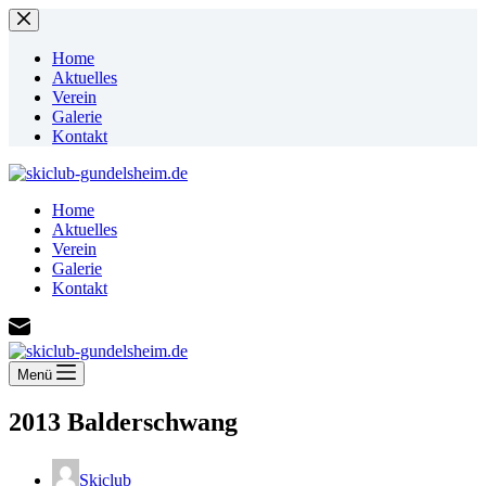
Zum
Inhalt
springen
Home
Aktuelles
Verein
Galerie
Kontakt
Home
Aktuelles
Verein
Galerie
Kontakt
Menü
2013 Balderschwang
Skiclub