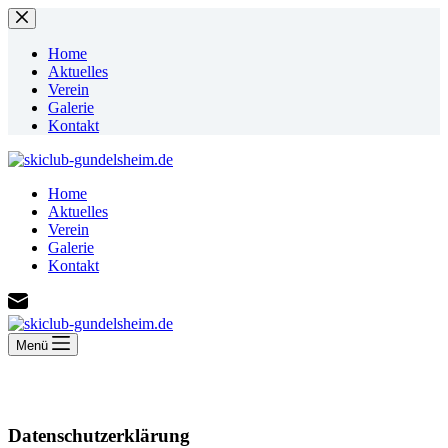
Zum
Inhalt
springen
Home
Aktuelles
Verein
Galerie
Kontakt
Home
Aktuelles
Verein
Galerie
Kontakt
Menü
Datenschutzerklärung